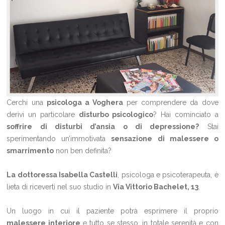
Cerchi una
psicologa a Voghera
per comprendere da dove
derivi un particolare
disturbo psicologico
? Hai cominciato a
soffrire di disturbi d’ansia o di depressione?
Stai
sperimentando un’immotivata
sensazione di malessere o
smarrimento
non ben definita?
La dottoressa Isabella Castelli
, psicologa e psicoterapeuta, è
lieta di riceverti nel suo studio in
Via Vittorio Bachelet, 13
.
Un luogo in cui il paziente potrà esprimere il proprio
malessere interiore
e tutto se stesso, in totale serenità e con